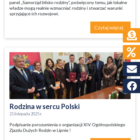
panel „Samorząd blisko rodziny”, poświęcony temu, jak lokalne
władze mogą realnie wzmacniać rodziny i stwarzać warunki
sprzyjające ich rozwojowi.
Czytaj więcej
Faceb
Rodzina w sercu Polski
21 listopada 2025 r.
Podpisanie porozumienia o organizacji XIV Ogólnopolskiego
Zjazdu Dużych Rodzin w Lipnie !