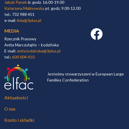
Jakub Panek
śr. godz. 16.00-19.00
Katarzyna Malinowska
pt. godz. 9.00-12.00
tel.: 732 988 451
e-mail:
linia@3plus.pl
MEDIA
Facebook link
Rzecznik Prasowy
Anita Marczułajtis – Łodzińska
E-mail:
anita.lodzinska@3plus.pl
tel.:
600 004 410
Jesteśmy stowarzyszeni w European Large
Families Confederation
Aktualności
O nas
Konto i składki