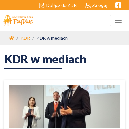
Facebo
Dołącz do ZDR
Zaloguj
Strona główna
KDR
KDR w mediach
KDR w mediach