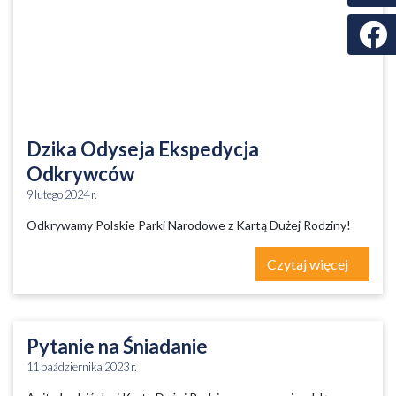
Faceb
Dzika Odyseja Ekspedycja
Odkrywców
9 lutego 2024 r.
Odkrywamy Polskie Parki Narodowe z Kartą Dużej Rodziny!
Czytaj więcej
Pytanie na Śniadanie
11 października 2023 r.