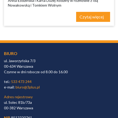
Anita Łodzińska i Karta Dużej Rodziny w rozmowie z Idą
Nowakowską i Tomkiem Wolnym
Czytaj więcej
BIURO
ul. Jaworzyńska 7/3
00-634 Warszawa
Czynne w dni robocze od 8.00 do 16.00
tel.:
533 473 244
e-mail:
biuro@3plus.pl
Adres rejestrowy
ul. Solec 81b/73a
00-382 Warszawa
NIP
9512220761