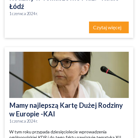
Łódź
1 czerwca 2024 r.
Czytaj więcej
Mamy najlepszą Kartę Dużej Rodziny
w Europie -KAI
1 czerwca 2024 r.
W tym roku przypada dziesięciolecie wprowadzenia
ogólnopolskiej KDR i do tego faktu nawiązuje tematyka XII