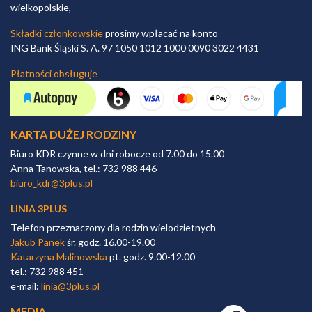
wielkopolskie,
Składki członkowskie
prosimy wpłacać na konto
ING Bank Śląski S. A. 97 1050 1012 1000 0090 3022 4431
Płatności obsługuje
KARTA DUŻEJ RODZINY
Biuro KDR czynne w dni robocze od 7.00 do 15.00
Anna Tanowska, tel.: 732 988 446
biuro_kdr@3plus.pl
LINIA 3PLUS
Telefon przeznaczony dla rodzin wielodzietnych
Jakub Panek
śr. godz. 16.00-19.00
Katarzyna Malinowska
pt. godz. 9.00-12.00
tel.: 732 988 451
e-mail:
linia@3plus.pl
MEDIA
Facebook link