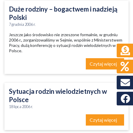
Duże rodziny – bogactwem i nadzieją
Polski
7 grudnia 2006 r.
Jeszcze jako środowisko nie zrzeszone formalnie, w grudniu
2006 r., zorganizowaliśmy w Sejmie, wspólnie z Ministerstwem
Pracy, dużą konferencję o sytuacji rodzin wielodzietnych w
Polsce.
Czytaj więcej
Sytuacja rodzin wielodzietnych w
Faceb
Polsce
18 lipca 2006 r.
Czytaj więcej