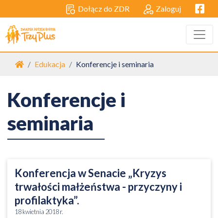
Facebo
Dołącz do ZDR
Zaloguj
Strona główna
Edukacja
Konferencje i seminaria
Konferencje i
seminaria
Konferencja w Senacie „Kryzys
trwałości małżeństwa - przyczyny i
profilaktyka”.
18 kwietnia 2018 r.