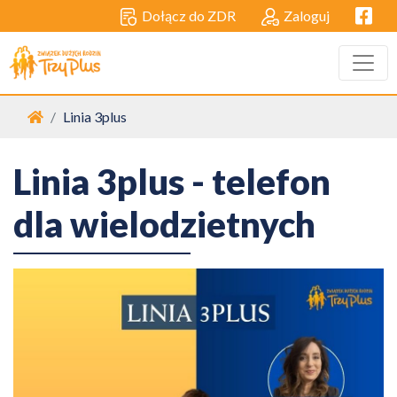
Facebo
Dołącz do ZDR
Zaloguj
Strona główna
Linia 3plus
Linia 3plus - telefon
dla wielodzietnych