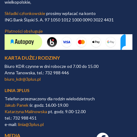
wielkopolskie,
Składki członkowskie
prosimy wpłacać na konto
ING Bank Śląski S. A. 97 1050 1012 1000 0090 3022 4431
Płatności obsługuje
KARTA DUŻEJ RODZINY
Biuro KDR czynne w dni robocze od 7.00 do 15.00
Anna Tanowska, tel.: 732 988 446
biuro_kdr@3plus.pl
LINIA 3PLUS
Telefon przeznaczony dla rodzin wielodzietnych
Jakub Panek
śr. godz. 16.00-19.00
Katarzyna Malinowska
pt. godz. 9.00-12.00
tel.: 732 988 451
e-mail:
linia@3plus.pl
MEDIA
Facebook link