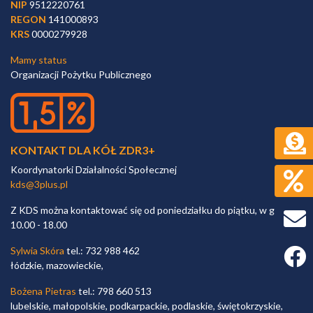
NIP
9512220761
REGON
141000893
KRS
0000279928
Mamy status
Organizacji Pożytku Publicznego
KONTAKT DLA KÓŁ ZDR3+
Koordynatorki Działalności Społecznej
kds@3plus.pl
Z KDS można kontaktować się od poniedziałku do piątku, w godz.
10.00 - 18.00
Sylwia Skóra
tel.: 732 988 462
Faceb
łódzkie, mazowieckie,
Bożena Pietras
tel.: 798 660 513
lubelskie, małopolskie, podkarpackie, podlaskie, świętokrzyskie,