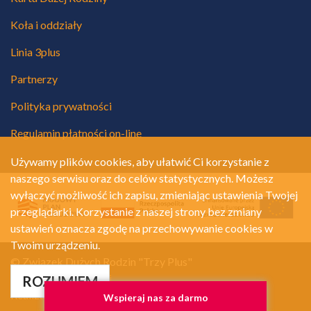
Koła i oddziały
Linia 3plus
Partnerzy
Polityka prywatności
Regulamin płatności on-line
Używamy plików cookies, aby ułatwić Ci korzystanie z
naszego serwisu oraz do celów statystycznych. Możesz
wyłączyć możliwość ich zapisu, zmieniając ustawienia Twojej
przeglądarki. Korzystanie z naszej strony bez zmiany
ustawień oznacza zgodę na przechowywanie cookies w
Twoim urządzeniu.
© Związek Dużych Rodzin "Trzy Plus"
Polityka prywatności
ROZUMIEM
Realizacja:
A.Net.pl
Wspieraj nas za darmo