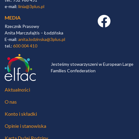
e-mail:
linia@3plus.pl
MEDIA
Facebook link
Rzecznik Prasowy
Anita Marczułajtis – Łodzińska
E-mail:
anita.lodzinska@3plus.pl
tel.:
600 004 410
Jesteśmy stowarzyszeni w European Large
Families Confederation
Aktualności
O nas
Konto i składki
Opinie i stanowiska
Karta Dużej Rodziny