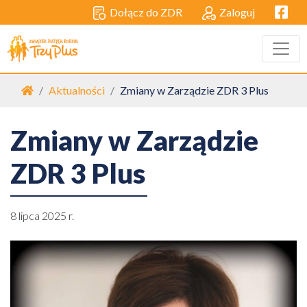
Facebo
Dołącz do ZDR
Zaloguj
Strona główna
Aktualności
Zmiany w Zarządzie ZDR 3 Plus
Zmiany w Zarządzie
ZDR 3 Plus
8 lipca 2025 r.