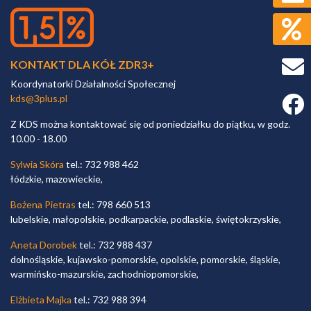
KONTAKT DLA KÓŁ ZDR3+
Koordynatorki Działalności Społecznej
kds@3plus.pl
Faceb
Z KDS można kontaktować się od poniedziałku do piątku, w godz.
10.00 - 18.00
Sylwia Skóra
tel.: 732 988 462
łódzkie, mazowieckie,
Bożena Pietras
tel.: 798 660 513
lubelskie, małopolskie, podkarpackie, podlaskie, świętokrzyskie,
Aneta Dorobek
tel.: 732 988 437
dolnośląskie, kujawsko-pomorskie, opolskie, pomorskie, śląskie,
warmińsko-mazurskie, zachodniopomorskie,
Elżbieta Majka
tel.: 732 988 394