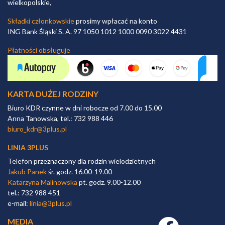
wielkopolskie,
Składki członkowskie
prosimy wpłacać na konto
ING Bank Śląski S. A. 97 1050 1012 1000 0090 3022 4431
Płatności obsługuje
KARTA DUŻEJ RODZINY
Biuro KDR czynne w dni robocze od 7.00 do 15.00
Anna Tanowska, tel.: 732 988 446
biuro_kdr@3plus.pl
LINIA 3PLUS
Telefon przeznaczony dla rodzin wielodzietnych
Jakub Panek
śr. godz. 16.00-19.00
Katarzyna Malinowska
pt. godz. 9.00-12.00
tel.: 732 988 451
e-mail:
linia@3plus.pl
MEDIA
Facebook link