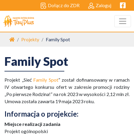
Facebo
Dołącz do ZDR
Zaloguj
Strona główna
Projekty
Family Spot
Family Spot
Projekt „Sieć
Family Spot
” został dofinansowany w ramach
IV otwartego konkursu ofert w zakresie promocji rodziny
„Po pierwsze Rodzina!” na rok 2023 w wysokości 2,12 mln zł.
Umowa została zawarta 19 maja 2023 roku.
Informacja o projekcie:
Miejsce realizacji zadania
Projekt ogólnopolski