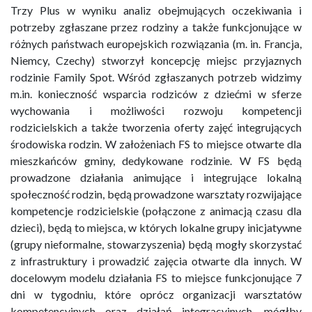
Trzy Plus w wyniku analiz obejmujących oczekiwania i
potrzeby zgłaszane przez rodziny a także funkcjonujące w
różnych państwach europejskich rozwiązania (m. in. Francja,
Niemcy, Czechy) stworzył koncepcję miejsc przyjaznych
rodzinie Family Spot. Wśród zgłaszanych potrzeb widzimy
m.in. konieczność wsparcia rodziców z dziećmi w sferze
wychowania i możliwości rozwoju kompetencji
rodzicielskich a także tworzenia oferty zajęć integrujących
środowiska rodzin. W założeniach FS to miejsce otwarte dla
mieszkańców gminy, dedykowane rodzinie. W FS będą
prowadzone działania animujące i integrujące lokalną
społeczność rodzin, będą prowadzone warsztaty rozwijające
kompetencje rodzicielskie (połączone z animacją czasu dla
dzieci), będą to miejsca, w których lokalne grupy inicjatywne
(grupy nieformalne, stowarzyszenia) będą mogły skorzystać
z infrastruktury i prowadzić zajęcia otwarte dla innych. W
docelowym modelu działania FS to miejsce funkcjonujące 7
dni w tygodniu, które oprócz organizacji warsztatów
kompetencyjnych oraz działań integracyjnych, mógłby