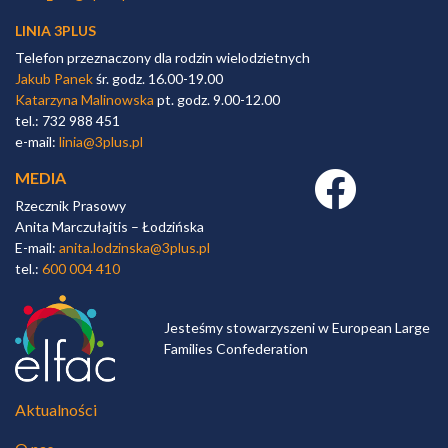
LINIA 3PLUS
Telefon przeznaczony dla rodzin wielodzietnych
Jakub Panek
śr. godz. 16.00-19.00
Katarzyna Malinowska
pt. godz. 9.00-12.00
tel.: 732 988 451
e-mail:
linia@3plus.pl
MEDIA
Facebook link
Rzecznik Prasowy
Anita Marczułajtis – Łodzińska
E-mail:
anita.lodzinska@3plus.pl
tel.:
600 004 410
Jesteśmy stowarzyszeni w European Large
Families Confederation
Aktualności