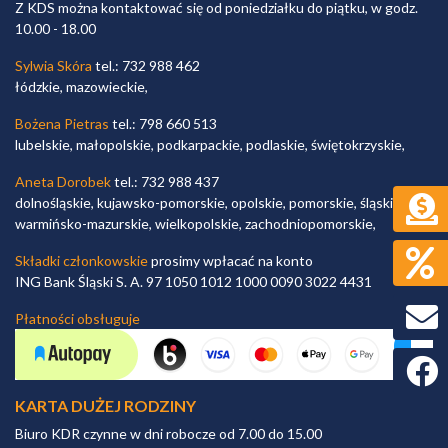
Z KDS można kontaktować się od poniedziałku do piątku, w godz.
10.00 - 18.00
Sylwia Skóra
tel.: 732 988 462
łódzkie, mazowieckie,
Bożena Pietras
tel.: 798 660 513
lubelskie, małopolskie, podkarpackie, podlaskie, świętokrzyskie,
Aneta Dorobek
tel.: 732 988 437
dolnośląskie, kujawsko-pomorskie, opolskie, pomorskie, śląskie,
warmińsko-mazurskie, wielkopolskie, zachodniopomorskie,
Składki członkowskie
prosimy wpłacać na konto
ING Bank Śląski S. A. 97 1050 1012 1000 0090 3022 4431
Płatności obsługuje
Faceb
KARTA DUŻEJ RODZINY
Biuro KDR czynne w dni robocze od 7.00 do 15.00