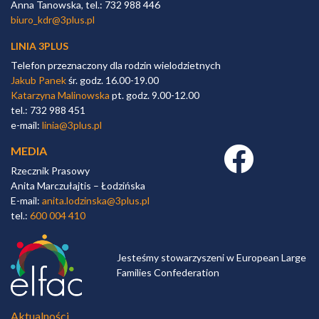
Anna Tanowska, tel.: 732 988 446
biuro_kdr@3plus.pl
LINIA 3PLUS
Telefon przeznaczony dla rodzin wielodzietnych
Jakub Panek
śr. godz. 16.00-19.00
Katarzyna Malinowska
pt. godz. 9.00-12.00
tel.: 732 988 451
e-mail:
linia@3plus.pl
MEDIA
Facebook link
Rzecznik Prasowy
Anita Marczułajtis – Łodzińska
E-mail:
anita.lodzinska@3plus.pl
tel.:
600 004 410
Jesteśmy stowarzyszeni w European Large
Families Confederation
Aktualności