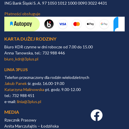
ING Bank Śląski S. A. 97 1050 1012 1000 0090 3022 4431
Płatności obsługuje
KARTA DUŻEJ RODZINY
Biuro KDR czynne w dni robocze od 7.00 do 15.00
Anna Tanowska, tel.: 732 988 446
biuro_kdr@3plus.pl
LINIA 3PLUS
Telefon przeznaczony dla rodzin wielodzietnych
Jakub Panek
śr. godz. 16.00-19.00
Katarzyna Malinowska
pt. godz. 9.00-12.00
tel.: 732 988 451
e-mail:
linia@3plus.pl
MEDIA
Facebook link
Rzecznik Prasowy
Anita Marczułajtis – Łodzińska