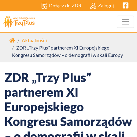
Facebo
Dołącz do ZDR
Zaloguj
Strona główna
Aktualności
ZDR „Trzy Plus” partnerem XI Europejskiego
Kongresu Samorządów – o demografii w skali Europy
ZDR „Trzy Plus”
partnerem XI
Europejskiego
Kongresu Samorządów
– o demografii w skali