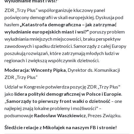
wyludnianie miast i wsi?”
ZDR „Trzy Plus” współorganizuje kluczowy panel
poświęcony demografii w skali europejskiej. Dyskusja pod
hasłem
„Katastrofa demograficzna – jak zatrzymać
wyludnianie europejskich miast i wsi?”
poruszy problem
wyludniania mniejszych miejscowości, braku perspektyw
zawodowych i spadku dzietności. Samorządy z całej Europy
poszukują rozwiązań, które zatrzymają młodych ludzi w
regionach i zwiększą współczynnik dzietności.
Moderacja:
Wincenty Pipka
, Dyrektor ds. Komunikacji
ZDR „Trzy Plus”
Udział w Kongresie potwierdza pozycję ZDR „Trzy Plus"
jako
lidera polityki demograficznej w Polsce i Europie
.
„
Samorządy to pierwszy front walki o dzietność
– one
najlepiej znają lokalne problemy i możliwości" –
podsumowuje
Radosław Waszkiewicz
, Prezes Związku.
Śledźcie relacje z Mikołajek na naszym FB i stronie!