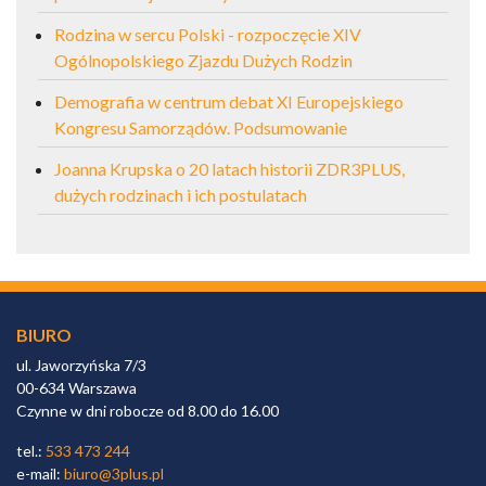
Rodzina w sercu Polski - rozpoczęcie XIV
Ogólnopolskiego Zjazdu Dużych Rodzin
Demografia w centrum debat XI Europejskiego
Kongresu Samorządów. Podsumowanie
Joanna Krupska o 20 latach historii ZDR3PLUS,
dużych rodzinach i ich postulatach
BIURO
ul. Jaworzyńska 7/3
00-634 Warszawa
Czynne w dni robocze od 8.00 do 16.00
tel.:
533 473 244
e-mail:
biuro@3plus.pl