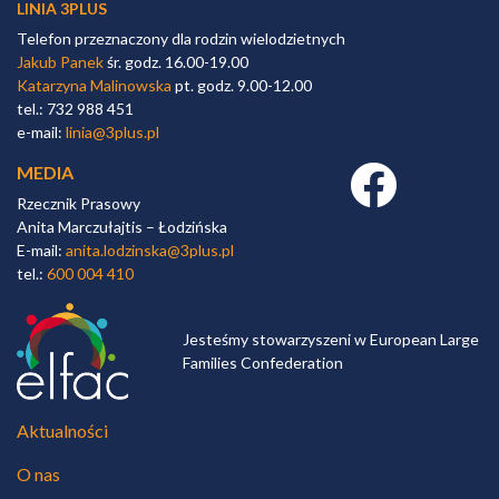
LINIA 3PLUS
Telefon przeznaczony dla rodzin wielodzietnych
Jakub Panek
śr. godz. 16.00-19.00
Katarzyna Malinowska
pt. godz. 9.00-12.00
tel.: 732 988 451
e-mail:
linia@3plus.pl
MEDIA
Facebook link
Rzecznik Prasowy
Anita Marczułajtis – Łodzińska
E-mail:
anita.lodzinska@3plus.pl
tel.:
600 004 410
Jesteśmy stowarzyszeni w European Large
Families Confederation
Aktualności
O nas