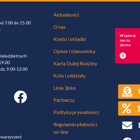
Aktualności
od 7.00 do 15.00
O nas
6
Wspieraj
Konto i składki
nas za
darmo
Opinie i stanowiska
wielodzietnych
19.00
Karta Dużej Rodziny
dz. 9.00-12.00
Koła i oddziały
Linia 3plus
Facebook link
Partnerzy
Polityka prywatności
Regulamin płatności
on-line
owarzyszeni