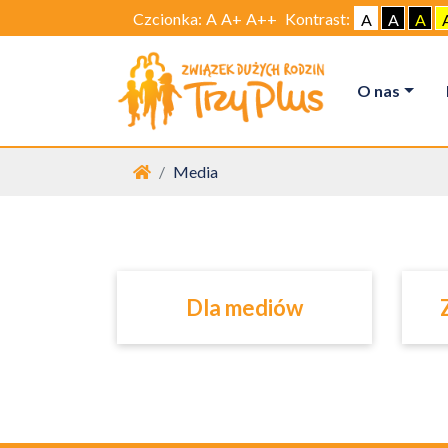
Czcionka:
A
A+
A++
Kontrast:
A
A
A
O nas
Strona główna
Media
Dla mediów