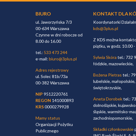
BIURO
KONTAKT DLA KÓ
ul. Jaworzyńska 7/3
Koordynatorki Działal
00-634 Warszawa
kds@3plus.pl
Czynne w dni robocze od
Z KDS można kontaktow
8.00 do 16.00
piątku, w godz. 10.00 -
tel.:
533 473 244
Sylwia Skóra
tel.: 732 
e-mail:
biuro@3plus.pl
łódzkie, mazowieckie,
Adres rejestrowy
Bożena Pietras
tel.: 7
ul. Solec 81b/73a
lubelskie, małopolskie,
00-382 Warszawa
świętokrzyskie,
NIP
9512220761
Aneta Dorobek
tel.: 7
REGON
141000893
dolnośląskie, kujawsko
KRS
0000279928
śląskie, warmińsko-maz
Mamy status
zachodniopomorskie,
Organizacji Pożytku
Składki członkowskie
p
Publicznego
ING Bank Śląski S. A.