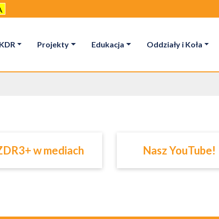
A
KDR
Projekty
Edukacja
Oddziały i Koła
ZDR3+ w mediach
Nasz YouTube!