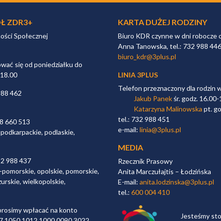
Ł ZDR3+
KARTA DUŻEJ RODZINY
ności Społecznej
Biuro KDR czynne w dni robocze 
Anna Tanowska, tel.: 732 988 44
biuro_kdr@3plus.pl
ać się od poniedziałku do
 18.00
LINIA 3PLUS
Telefon przeznaczony dla rodzin 
988 462
Jakub Panek
śr. godz. 16.00-
Katarzyna Malinowska
pt. go
tel.: 732 988 451
98 660 513
e-mail:
linia@3plus.pl
 podkarpackie, podlaskie,
MEDIA
32 988 437
Rzecznik Prasowy
-pomorskie, opolskie, pomorskie,
Anita Marczułajtis – Łodzińska
urskie, wielkopolskie,
E-mail:
anita.lodzinska@3plus.pl
tel.:
600 004 410
rosimy wpłacać na konto
Jesteśmy st
 97 1050 1012 1000 0090 3022