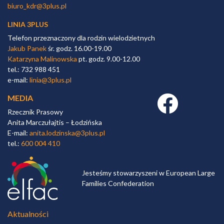
biuro_kdr@3plus.pl
LINIA 3PLUS
Telefon przeznaczony dla rodzin wielodzietnych
Jakub Panek
śr. godz. 16.00-19.00
Katarzyna Malinowska
pt. godz. 9.00-12.00
tel.: 732 988 451
e-mail:
linia@3plus.pl
MEDIA
Facebook link
Rzecznik Prasowy
Anita Marczułajtis – Łodzińska
E-mail:
anita.lodzinska@3plus.pl
tel.:
600 004 410
Jesteśmy stowarzyszeni w European Large
Families Confederation
Aktualności