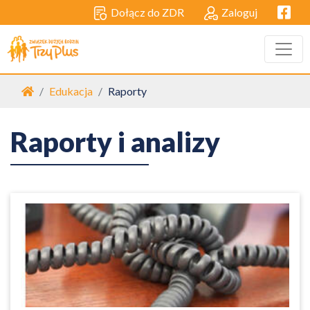
Facebo
Dołącz do ZDR
Zaloguj
Strona główna
Edukacja
Raporty
Raporty i analizy