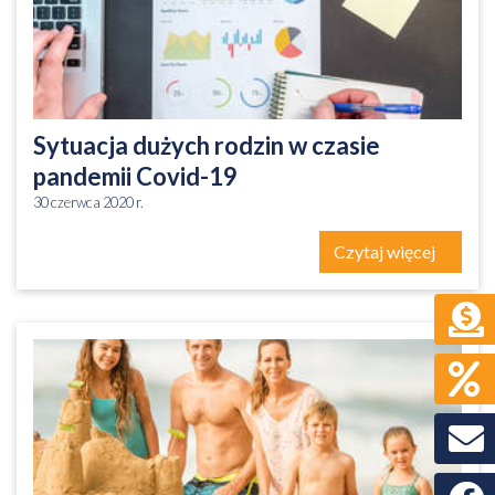
Sytuacja dużych rodzin w czasie
pandemii Covid-19
30 czerwca 2020 r.
Czytaj więcej
Faceb