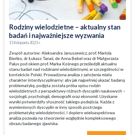
Rodziny wielodzietne – aktualny stan
badań i najważniejsze wyzwania
15 listopada 2021 r.
Zespół autorów: Aleksandra Januszewicz, prof. Mariola
Bieńko, dr Łukasz Tanaś, de Anna Bebel oraz dr Małgorzata
Palus pod okiem prof. Marka Kośnego prześledzili aktualny
stanu badań nad rodzinami wielodzietnymi, w szczególności w
kontekście Polski. Prowadzona analiza z założenia miała
charakter interdyscyplinarny: aby jak najpełniej ukazać badaną
problematykę, podjęta została próba opisu rodzin
wielodzietnych z perspektywy różnych dyscyplin naukowych –
socjologii, psychologii, demografii oraz ekonomii. Uzyskane
wyniki potwierdziły słuszność takiego podejścia. Każda z
wymienionych dyscyplin w inny sposób postrzega
problematykę wielodzietności. I dopiero wieloaspektowa
analiza pozwala na stworzenie względnie kompleksowego
obrazu badanego zjawiska.