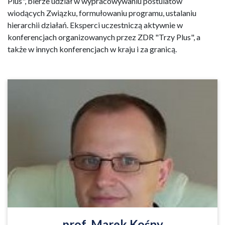
Plus", bierze udział w wypracowywaniu postulatów
wiodących Związku, formułowaniu programu, ustalaniu
hierarchii działań. Eksperci uczestniczą aktywnie w
konferencjach organizowanych przez ZDR "Trzy Plus", a
także w innych konferencjach w kraju i za granicą.
Dr hab. Marek Kośny, prof. nadzw. Uniwersytetu
Ekonomicznego we Wrocławiu. W pracy naukowej
zajmuje się problematyką opodatkowania rodzin,
sytuacji ekonomicznej oraz bezpieczeństwa
ekonomicznego rodzin.
Czytaj więcej
prof. Marek Kośny