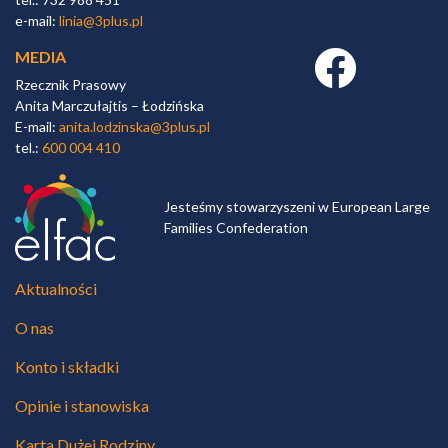
e-mail:
linia@3plus.pl
MEDIA
Facebook link
Rzecznik Prasowy
Anita Marczułajtis – Łodzińska
E-mail:
anita.lodzinska@3plus.pl
tel.:
600 004 410
Jesteśmy stowarzyszeni w European Large
Families Confederation
Aktualności
O nas
Konto i składki
Opinie i stanowiska
Karta Dużej Rodziny