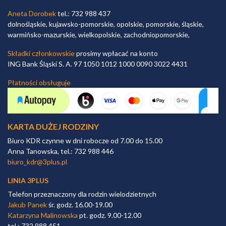
Aneta Dorobek
tel.: 732 988 437
dolnośląskie, kujawsko-pomorskie, opolskie, pomorskie, śląskie,
warmińsko-mazurskie, wielkopolskie, zachodniopomorskie,
Składki członkowskie
prosimy wpłacać na konto
ING Bank Śląski S. A. 97 1050 1012 1000 0090 3022 4431
Płatności obsługuje
KARTA DUŻEJ RODZINY
Biuro KDR czynne w dni robocze od 7.00 do 15.00
Anna Tanowska, tel.: 732 988 446
biuro_kdr@3plus.pl
LINIA 3PLUS
Telefon przeznaczony dla rodzin wielodzietnych
Jakub Panek
śr. godz. 16.00-19.00
Katarzyna Malinowska
pt. godz. 9.00-12.00
tel.: 732 988 451