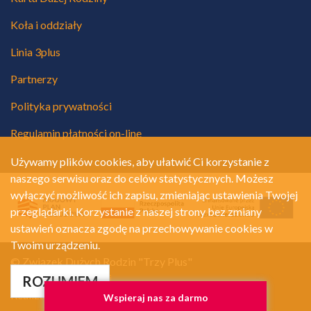
Koła i oddziały
Linia 3plus
Partnerzy
Polityka prywatności
Regulamin płatności on-line
Używamy plików cookies, aby ułatwić Ci korzystanie z
naszego serwisu oraz do celów statystycznych. Możesz
wyłączyć możliwość ich zapisu, zmieniając ustawienia Twojej
przeglądarki. Korzystanie z naszej strony bez zmiany
ustawień oznacza zgodę na przechowywanie cookies w
Twoim urządzeniu.
© Związek Dużych Rodzin "Trzy Plus"
Polityka prywatności
ROZUMIEM
Realizacja:
A.Net.pl
Wspieraj nas za darmo