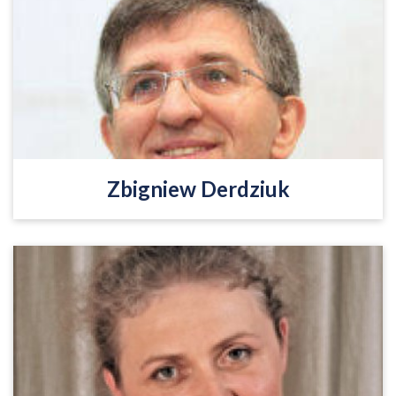
W latach 2009-2015 był prezesem Zakładu
Ubezpieczeń Społecznych, w latach 2007-2009
minister-członek Rady Ministrów w pierwszym
rządzie Donalda Tuska.
Czytaj więcej
Zbigniew Derdziuk
Doktor nauk humanistycznych UJ w zakresie
językoznawstwa. Matka 10 dzieci. Żona polskiego
dyplomaty Jana Tombińskiego.