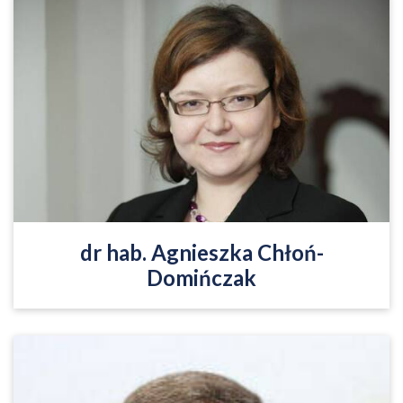
Adiunkt w Instytucie Statystyki i Demografii w Szkole
Głównej Handlowej w Warszawie. W latach 2008-
2009 była podsekretarzem stanu w Ministerstwie
Pracy i Polityki Społecznej, wcześniej była
dyrektorem Departamentu Analiz i Prognoz
Ekonomicznych w tym samym resorcie.
Czytaj więcej
dr hab. Agnieszka Chłoń-
Domińczak