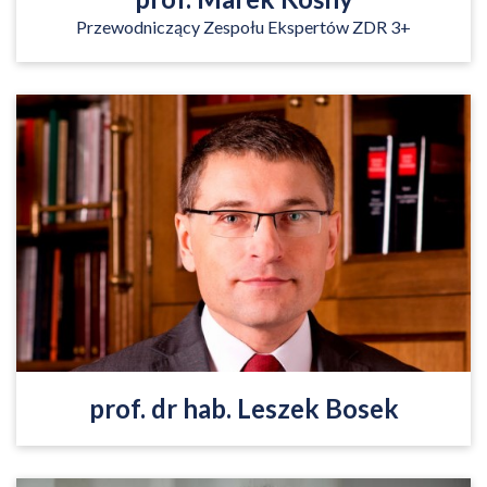
Przewodniczący Zespołu Ekspertów ZDR 3+
sędzia Sądu Najwyższego, profesor nauk prawnych
pracujący w Katedrze Prawa Cywilnego oraz w
Centrum Prawa Medycznego i Biotechnologii
Uniwersytetu Warszawskiego, członek Polskiego
Stowarzyszenia Prawa Europejskiego.
Czytaj więcej
prof. dr hab. Leszek Bosek