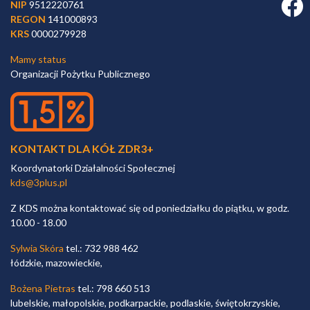
Faceb
NIP
9512220761
REGON
141000893
KRS
0000279928
Mamy status
Organizacji Pożytku Publicznego
KONTAKT DLA KÓŁ ZDR3+
Koordynatorki Działalności Społecznej
kds@3plus.pl
Z KDS można kontaktować się od poniedziałku do piątku, w godz.
10.00 - 18.00
Sylwia Skóra
tel.: 732 988 462
łódzkie, mazowieckie,
Bożena Pietras
tel.: 798 660 513
lubelskie, małopolskie, podkarpackie, podlaskie, świętokrzyskie,