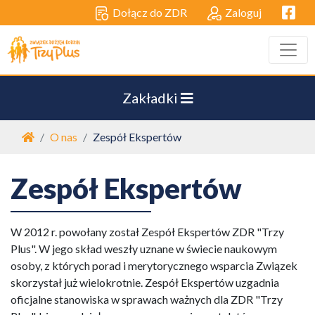
Facebo
Dołącz do ZDR
Zaloguj
Zakładki
Strona główna
O nas
Zespół Ekspertów
Zespół Ekspertów
W 2012 r. powołany został Zespół Ekspertów ZDR "Trzy
Plus". W jego skład weszły uznane w świecie naukowym
osoby, z których porad i merytorycznego wsparcia Związek
skorzystał już wielokrotnie. Zespół Ekspertów uzgadnia
oficjalne stanowiska w sprawach ważnych dla ZDR "Trzy