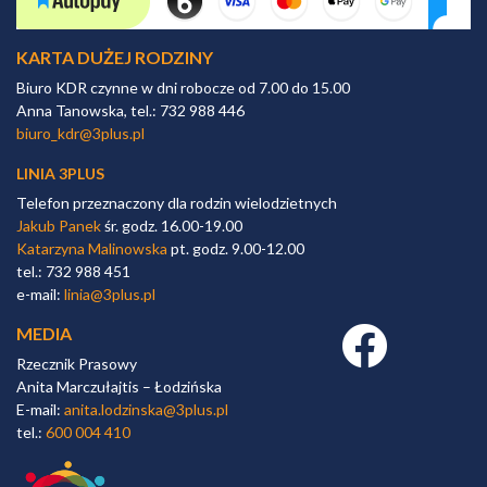
KARTA DUŻEJ RODZINY
Biuro KDR czynne w dni robocze od 7.00 do 15.00
Anna Tanowska, tel.: 732 988 446
biuro_kdr@3plus.pl
LINIA 3PLUS
Telefon przeznaczony dla rodzin wielodzietnych
Jakub Panek
śr. godz. 16.00-19.00
Katarzyna Malinowska
pt. godz. 9.00-12.00
tel.: 732 988 451
e-mail:
linia@3plus.pl
MEDIA
Facebook link
Rzecznik Prasowy
Anita Marczułajtis – Łodzińska
E-mail:
anita.lodzinska@3plus.pl
tel.:
600 004 410