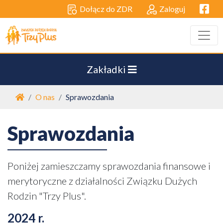
Facebo
Dołącz do ZDR
Zaloguj
Zakładki
Strona główna
O nas
Sprawozdania
Sprawozdania
Poniżej zamieszczamy sprawozdania finansowe i
merytoryczne z działalności Związku Dużych
Rodzin "Trzy Plus".
2024 r.